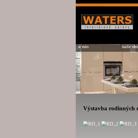
o nás
naše slu
Výstavba rodinných