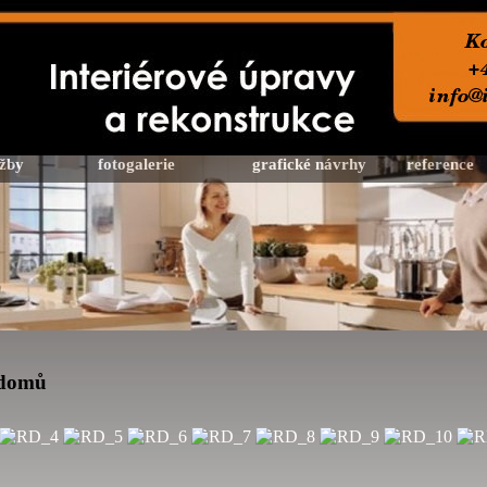
žby
fotogalerie
grafické návrhy
reference
 domů