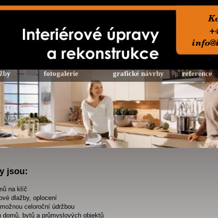
žby
fotogalerie
grafické návrhy
reference
y jsou:
ů na klíč
vé dlažby, oplocení
s možnou celoroční údržbou
 domů, bytů a průmyslových objektů