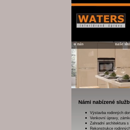
o nás
naše slu
Námi nabízené služb
Výstavba rodinných dom
Venkovní úpravy, zámko
Zahradní architektura 
Rekonstrukce rodinných