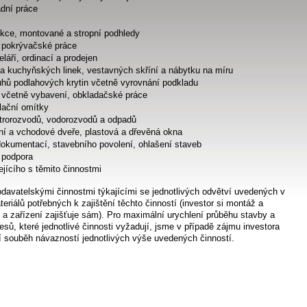
ádní práce
kce, montované a stropní podhledy
 pokrývačské práce
áří, ordinací a prodejen
ba kuchyňských linek, vestavných skříní a nábytku na míru
hů podlahových krytin včetně vyrovnání podkladu
 včetně vybavení, obkladačské práce
lační omítky
trorozvodů, vodorozvodů a odpadů
tní a vchodové dveře, plastová a dřevěná okna
dokumentací, stavebního povolení, ohlašení staveb
 podpora
ejícího s těmito činnostmi
davatelskými činnostmi týkajícími se jednotlivých odvětví uvedených v
riálů potřebných k zajištění těchto činností (investor si montáž a
lů a zařízení zajišťuje sám). Pro maximální urychlení průběhu stavby a
sů, které jednotlivé činnosti vyžadují, jsme v případě zájmu investora
í souběh návazností jednotlivých výše uvedených činností.