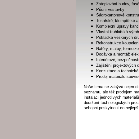
Zateplování budov, fas
Půdní vestavby
Sádrokartonové konstru
Tesařské, klempířské a
Komplexní úpravy kancel
Vlastní truhlářská výro
Pokládka veškerých dru
Rekonstrukce koupelen
Nátěry, malby, termoizo
Dodávka a montáž elek
Interiérové, bezpečnos
Zajištění projektových 
Konzultace a technická
Prodej materiálu souvis
Naše firma se zabývá nejen do
seznamu, ale též prodejem mate
instalaci jednotlivých materiá
dodržení technologických proce
schopni poskytnout co nejlepš